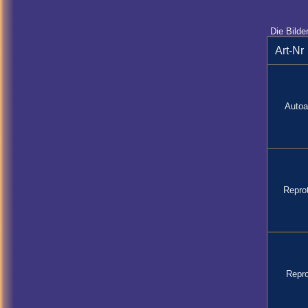
Die Bilde
Art-Nr
Autoa
Repro
Repr